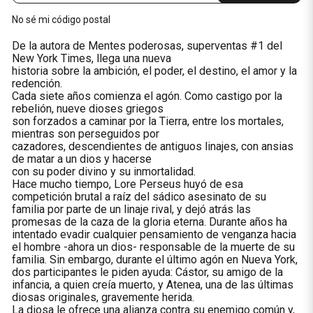
No sé mi código postal
De la autora de Mentes poderosas, superventas #1 del
New York Times, llega una nueva
historia sobre la ambición, el poder, el destino, el amor y la
redención.
Cada siete años comienza el agón. Como castigo por la
rebelión, nueve dioses griegos
son forzados a caminar por la Tierra, entre los mortales,
mientras son perseguidos por
cazadores, descendientes de antiguos linajes, con ansias
de matar a un dios y hacerse
con su poder divino y su inmortalidad.
Hace mucho tiempo, Lore Perseus huyó de esa
competición brutal a raíz del sádico asesinato de su
familia por parte de un linaje rival, y dejó atrás las
promesas de la caza de la gloria eterna. Durante años ha
intentado evadir cualquier pensamiento de venganza hacia
el hombre -ahora un dios- responsable de la muerte de su
familia. Sin embargo, durante el último agón en Nueva York,
dos participantes le piden ayuda: Cástor, su amigo de la
infancia, a quien creía muerto, y Atenea, una de las últimas
diosas originales, gravemente herida.
La diosa le ofrece una alianza contra su enemigo común y,