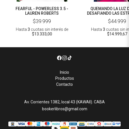
FEARFUL - POWERLESS 3.5 -
QUEMANDO LA LUZ DE
LAUREN ROBERTS
DESAFIANDO LAS ESTR
EMILY MCINTI
$39.999
$44.999
Hasta
3
cuotas sin interés
de
Hasta
3
cuotas sin i
$13.333,00
$14.999,67
Inicio
Productos
Contacto
Av. Corrientes 1382, local 43 (KAWAII). CABA
bookerlibros@gmail.com