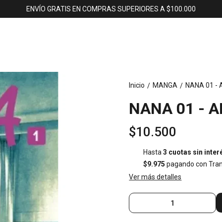
ENVÍO GRATIS EN COMPRAS SUPERIORES A $100.000
Inicio
MANGA
NANA 01 -
/
/
NANA 01 - 
$10.500
Hasta
3 cuotas sin inter
$9.975
pagando con Tran
Ver más detalles