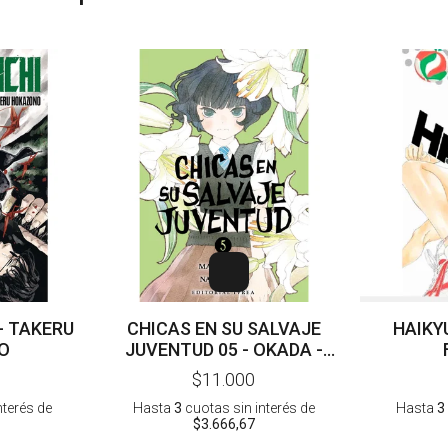
- TAKERU
CHICAS EN SU SALVAJE
HAIKYU
O
JUVENTUD 05 - OKADA -
EMOTO
$11.000
nterés
de
Hasta
3
cuotas sin interés
de
Hasta
3
$3.666,67