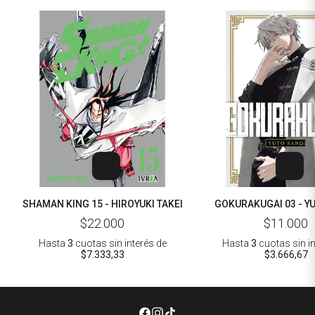
SHAMAN KING 15 - HIROYUKI TAKEI
GOKURAKUGAI 03 - Y
$22.000
$11.000
Hasta
3
cuotas sin interés
de
Hasta
3
cuotas sin i
$7.333,33
$3.666,67