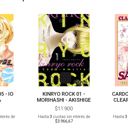
5 - IO
KINRYO ROCK 01 -
CARDC
A
MORIHASHI - AKISHIGE
CLEAR
$11.900
nterés
de
Hasta
3
cuotas sin interés
de
Hasta
3
$3.966,67