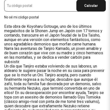
Calcular
No sé mi código postal
Esta obra de Koyoharu Gotouge, uno de los últimos
megaéxitos de la Shonen Jump en Japón con 17 tomos y
contando, transcurre en el Japón feudal de la Era Taisho,
aunque en una versión con elementos fantásticos, como
unos agradables demonios que morfan carne humana.
Narra las aventuras de Tanjiro Kamado, un joven amable y
de buen corazón que vive con su madre y cinco hermanos
en las montañas, y se dedica a vender carbón para
subsistir.
Un día que Tanjiro estaba volviendo de sus labores, un
aldeano le sugiere pasar la noche en su casa para prevenir
que se lo morfe un Oni. Tanjiro acepta, pero cuando
finalmente regresa a su hogar, descubre que aunque él
zafó, toda su familia fue devorada por un demonio, salvo
su hermanita Nezuko, ¡que terminó convertida en uno de
ellos! En su desesperación por encontrar ayuda, Tanjiro se
topa con un asesino de demonios llamado Giyu Tomioka
(clásico amigo-rival con pinta de me tomé tres valiums),
quien descubre que extrañamente Nezuko retiene