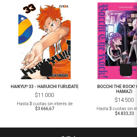
HAIKYU!! 33 - HARUICHI FURUDATE
BOCCHI THE ROCK! 0
HAMAZI
$11.000
$14.500
Hasta
3
cuotas sin interés
de
$3.666,67
Hasta
3
cuotas sin i
$4.833,33