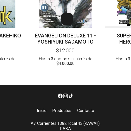
TAKEHIKO
EVANGELION DELUXE 11 -
SUPE
YOSHIYUKI SADAMOTO
HERO
MISSION
$12.000
nterés
de
Hasta
3
cuotas sin interés
de
Hasta
3
$4.000,00
Inicio
Productos
Contacto
Av. Corrientes 1382, local 43 (KAWAII).
CABA