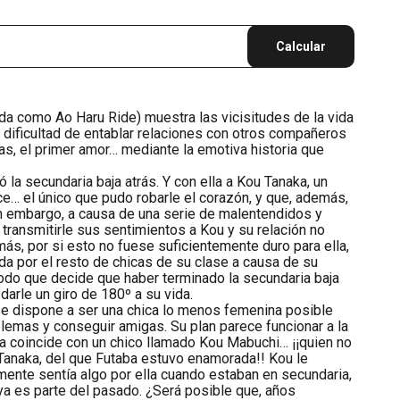
Calcular
a como Ao Haru Ride) muestra las vicisitudes de la vida
la dificultad de entablar relaciones con otros compañeros
as, el primer amor… mediante la emotiva historia que
.
ó la secundaria baja atrás. Y con ella a Kou Tanaka, un
ulce… el único que pudo robarle el corazón, y que, además,
in embargo, a causa de una serie de malentendidos y
transmitirle sus sentimientos a Kou y su relación no
más, por si esto no fuese suficientemente duro para ella,
a por el resto de chicas de su clase a causa de su
odo que decide que haber terminado la secundaria baja
darle un giro de 180º a su vida.
 se dispone a ser una chica lo menos femenina posible
blemas y conseguir amigas. Su plan parece funcionar a la
ía coincide con un chico llamado Kou Mabuchi… ¡¡quien no
Tanaka, del que Futaba estuvo enamorada!! Kou le
mente sentía algo por ella cuando estaban en secundaria,
ya es parte del pasado. ¿Será posible que, años