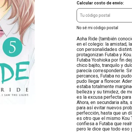
Calcular costo de envío:
No sé mi código postal
Aoha Ride (también conocid
en el colegio: la amistad, 
con personalidades distint
protagonizan Futaba y Kou
Futaba Yoshioka por fin dej
chico bajito, tranquilo y d
parecía corresponderle. S
percances, Futaba no pudo 
pudo llegar a florecer. Ade
estaba totalmente marginad
belleza y su timidez, de m
es la excusa perfecta para 
Ahora, en secundaria alta,
para así evitar nuevos pro
perfección, hasta que un d
es otro que el mismo Kou 
confiesa a Futaba que real
pero le dice que todo eso 