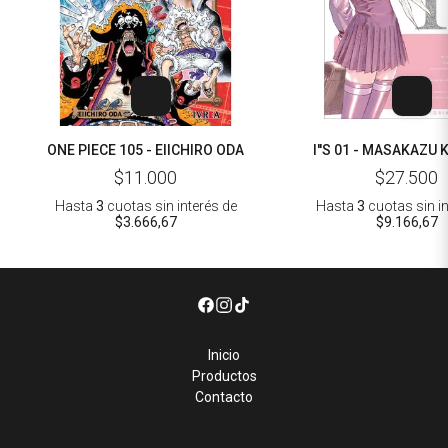
ONE PIECE 105 - EIICHIRO ODA
I''S 01 - MASAKAZU
$11.000
$27.500
Hasta
3
cuotas sin interés
de
Hasta
3
cuotas sin i
$3.666,67
$9.166,67
Inicio
Productos
Contacto