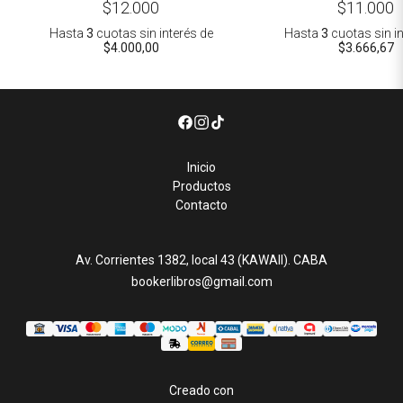
$12.000
$11.000
Hasta
3
cuotas sin interés
de
Hasta
3
cuotas sin i
$4.000,00
$3.666,67
Inicio
Productos
Contacto
Av. Corrientes 1382, local 43 (KAWAII). CABA
bookerlibros@gmail.com
Creado con