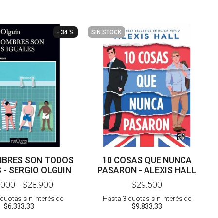
- 34 %
SIN STOCK
MBRES SON TODOS
10 COSAS QUE NUNCA
 - SERGIO OLGUIN
PASARON - ALEXIS HALL
.000
-
$28.900
$29.500
cuotas sin interés
de
Hasta
3
cuotas sin interés
de
$6.333,33
$9.833,33