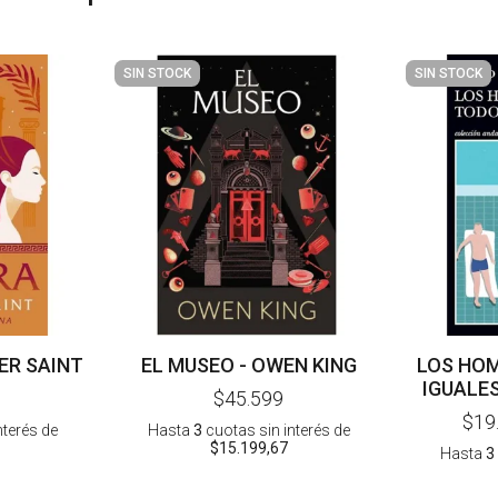
SIN STOCK
SIN STOCK
ER SAINT
EL MUSEO - OWEN KING
LOS HO
IGUALES
$45.599
$19
nterés
de
Hasta
3
cuotas sin interés
de
$15.199,67
Hasta
3