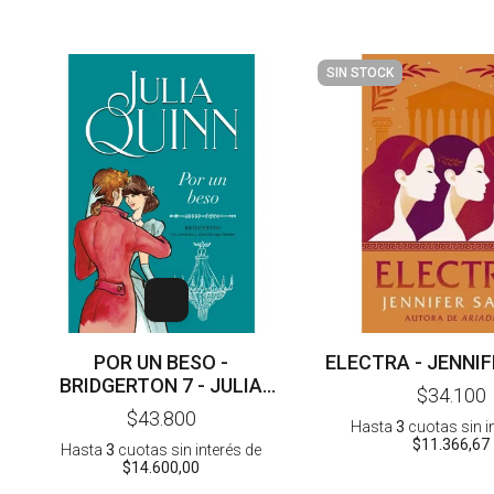
SIN STOCK
POR UN BESO -
ELECTRA - JENNIF
BRIDGERTON 7 - JULIA
$34.100
QUINN
$43.800
Hasta
3
cuotas sin i
$11.366,67
Hasta
3
cuotas sin interés
de
$14.600,00