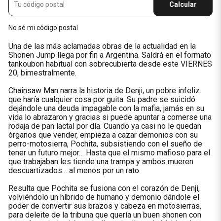
Calcular
No sé mi código postal
Una de las más aclamadas obras de la actualidad en la
Shonen Jump llega por fin a Argentina. Saldrá en el formato
tankoubon habitual con sobrecubierta desde este VIERNES
20, bimestralmente.
Chainsaw Man narra la historia de Denji, un pobre infeliz
que haría cualquier cosa por guita. Su padre se suicidó
dejándole una deuda impagable con la mafia, jamás en su
vida lo abrazaron y gracias si puede apuntar a comerse una
rodaja de pan lactal por día. Cuando ya casi no le quedan
órganos que vender, empieza a cazar demonios con su
perro-motosierra, Pochita, subsistiendo con el sueño de
tener un futuro mejor… Hasta que el mismo mafioso para el
que trabajaban les tiende una trampa y ambos mueren
descuartizados… al menos por un rato.
Resulta que Pochita se fusiona con el corazón de Denji,
volviéndolo un híbrido de humano y demonio dándole el
poder de convertir sus brazos y cabeza en motosierras,
para deleite de la tribuna que quería un buen shonen con