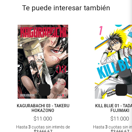
Te puede interesar también
KAGURABACHI 03 - TAKERU
KILL BLUE 01 - TA
HOKAZONO
FUJIMAKI
$11.000
$11.000
Hasta
3
cuotas sin interés
de
Hasta
3
cuotas sin i
$3.666,67
$3.666,67