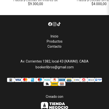
Hasta
3
cuotas sin interés
de
Hasta
3
cuotas sin i
$9.300,00
$4.000,00
Inicio
Productos
Contacto
Av. Corrientes 1382, local 43 (KAWAII). CABA
bookerlibros@gmail.com
Creado con