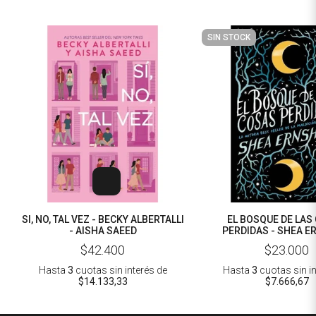
SIN STOCK
SI, NO, TAL VEZ - BECKY ALBERTALLI
EL BOSQUE DE LAS
- AISHA SAEED
PERDIDAS - SHEA 
$42.400
$23.000
Hasta
3
cuotas sin interés
de
Hasta
3
cuotas sin i
$14.133,33
$7.666,67