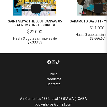
SAINT SEIYA: THE LOST CANVAS 05
SAKAMOTO DAYS 11 - Y
- KURUMADA - TESHIROGI
$11.000
$22.000
Hasta
3
cuotas sin i
Hasta
3
cuotas sin interés
de
$3.666,67
$7.333,33
Inicio
Productos
Contacto
Av. Corrientes 1382, local 43 (KAWAII). CABA
bookerlibros@gmail.com