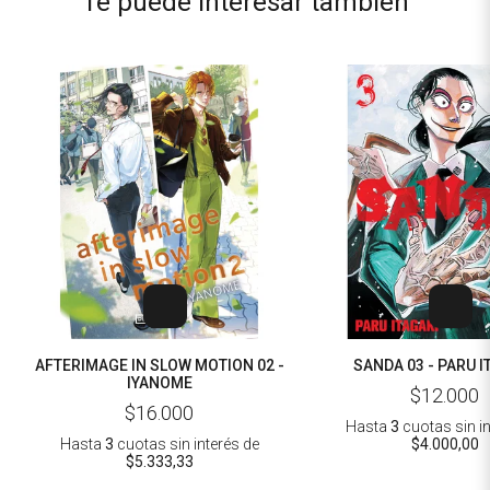
Te puede interesar también
AFTERIMAGE IN SLOW MOTION 02 -
SANDA 03 - PARU I
IYANOME
$12.000
$16.000
Hasta
3
cuotas sin i
Hasta
3
cuotas sin interés
de
$4.000,00
$5.333,33