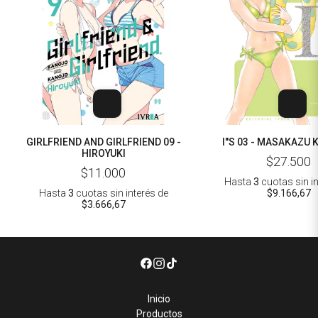
GIRLFRIEND AND GIRLFRIEND 09 -
I''S 03 - MASAKAZU
HIROYUKI
$27.500
$11.000
Hasta
3
cuotas sin i
Hasta
3
cuotas sin interés
de
$9.166,67
$3.666,67
Inicio
Productos