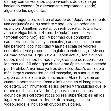
es muy común ver a los supervivientes de cada saga
haciendo cameos (o directamente coprotagonizando)
alguna de las siguientes.
Los protagonistas reciben el apodo de "Jojo", normalmente
una conjunción de su nombre y apellido -en orden de
aparición: Jonathan Joestar, Joseph Joestar, Jotaro Kujo,
Josuke Higashitaka (el kanji de "suke" puede leerse
también como "Jo"), etc.- y por más que compartan
características físicas y nominales, cada uno cuenta con
una personalidad, habilidad y hasta escala de valores
completamente propios. La Inglaterra victoriana, el México
de mediados del siglo XX o el Japón actual, son algunos
de los muchísimos tiempos y lugares que se recorren en
los más de 130 años que abarca esta épica historia creada
por Hirohiko Araki hace ya tres décadas. JoJo's es la obra
más larga y característica del mangaka, un autor que en
Japón está a la altura del mismísimo Akira Toriyama en
cuanto a permanencia, fama e influencia en el imaginario
colectivo. Son innumerables las series y franquicias que le
deben muchísimo a “JoJo's”, y no es raro encontrarse
alguna de sus características poses superflexibles en los
lugares más dispares, desde otros mangas hasta
videojuegos, e incluso en grupos musicales.