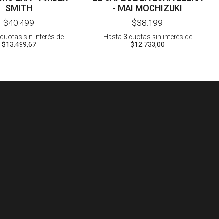
SMITH
- MAI MOCHIZUKI
$40.499
$38.199
cuotas sin interés
de
Hasta
3
cuotas sin interés
de
$13.499,67
$12.733,00