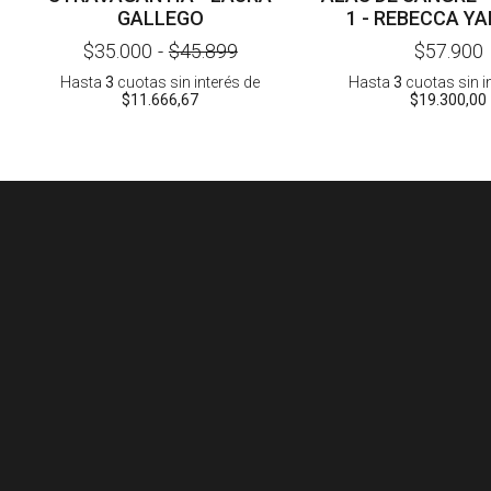
GALLEGO
1 - REBECCA YA
TAPA DUR
$35.000
-
$45.899
$57.900
Hasta
3
cuotas sin interés
de
Hasta
3
cuotas sin i
$11.666,67
$19.300,00