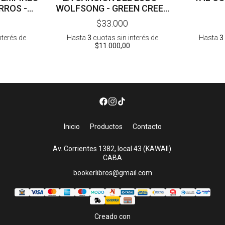
RROS -
WOLFSONG - GREEN CREEK
A
1 - T J KLUNE
$33.000
nterés
de
Hasta
3
cuotas sin interés
de
Hasta
3
$11.000,00
Inicio
Productos
Contacto
Av. Corrientes 1382, local 43 (KAWAII).
CABA
bookerlibros@gmail.com
Creado con