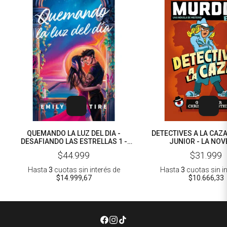
QUEMANDO LA LUZ DEL DIA -
DETECTIVES A LA CAZA
DESAFIANDO LAS ESTRELLAS 1 -
JUNIOR - LA NOV
EMILY MCINTIRE
$44.999
$31.999
Hasta
3
cuotas sin interés
de
Hasta
3
cuotas sin i
$14.999,67
$10.666,33