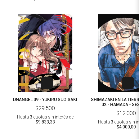
DNANGEL 09 - YUKIRU SUGISAKI
SHIMAZAKI EN LA TIERR
02 - HAMADA - S
$29.500
$12.000
Hasta
3
cuotas sin interés
de
$9.833,33
Hasta
3
cuotas sin i
$4.000,00