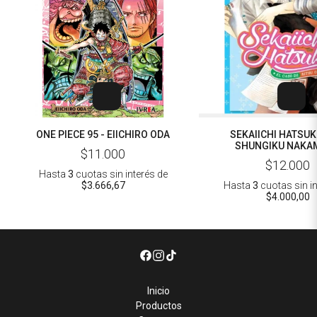
ONE PIECE 95 - EIICHIRO ODA
SEKAIICHI HATSUKO
SHUNGIKU NAKA
$11.000
$12.000
Hasta
3
cuotas sin interés
de
$3.666,67
Hasta
3
cuotas sin i
$4.000,00
Inicio
Productos