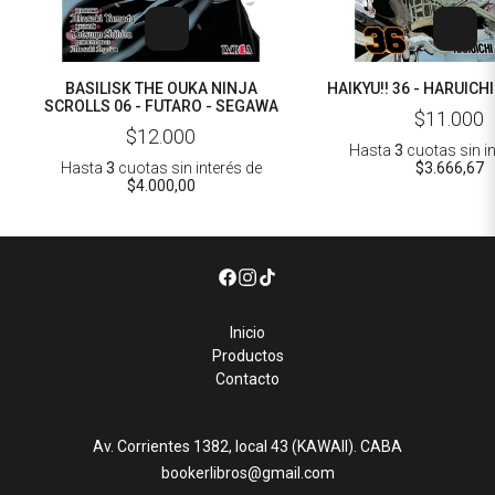
BASILISK THE OUKA NINJA
HAIKYU!! 36 - HARUICH
SCROLLS 06 - FUTARO - SEGAWA
$11.000
$12.000
Hasta
3
cuotas sin i
Hasta
3
cuotas sin interés
de
$3.666,67
$4.000,00
Inicio
Productos
Contacto
Av. Corrientes 1382, local 43 (KAWAII). CABA
bookerlibros@gmail.com