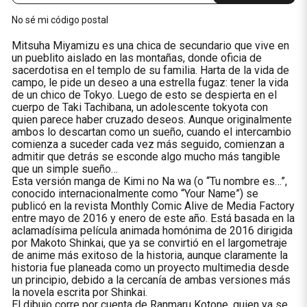
No sé mi código postal
Mitsuha Miyamizu es una chica de secundario que vive en
un pueblito aislado en las montañas, donde oficia de
sacerdotisa en el templo de su familia. Harta de la vida de
campo, le pide un deseo a una estrella fugaz: tener la vida
de un chico de Tokyo. Luego de esto se despierta en el
cuerpo de Taki Tachibana, un adolescente tokyota con
quien parece haber cruzado deseos. Aunque originalmente
ambos lo descartan como un sueño, cuando el intercambio
comienza a suceder cada vez más seguido, comienzan a
admitir que detrás se esconde algo mucho más tangible
que un simple sueño…
Esta versión manga de Kimi no Na wa (o “Tu nombre es…”,
conocido internacionalmente como “Your Name”) se
publicó en la revista Monthly Comic Alive de Media Factory
entre mayo de 2016 y enero de este año. Está basada en la
aclamadísima película animada homónima de 2016 dirigida
por Makoto Shinkai, que ya se convirtió en el largometraje
de anime más exitoso de la historia, aunque claramente la
historia fue planeada como un proyecto multimedia desde
un principio, debido a la cercanía de ambas versiones más
la novela escrita por Shinkai.
El dibujo corre por cuenta de Ranmaru Kotone, quien ya se