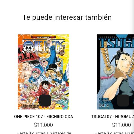
Te puede interesar también
ONE PIECE 107 - EIICHIRO ODA
TSUGAI 07 - HIROMU
$11.000
$11.000
Hasta
3
cuotas sin interés
de
Hasta
3
cuotas sin i