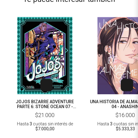
JOJOS BIZARRE ADVENTURE
UNA HISTORIA DE ALM
PARTE 6: STONE OCEAN 07 -
04 - ANASHI
HIROHIKO ARAKI
$21.000
$16.000
Hasta
3
cuotas sin interés
de
Hasta
3
cuotas sin i
$7.000,00
$5.333,33