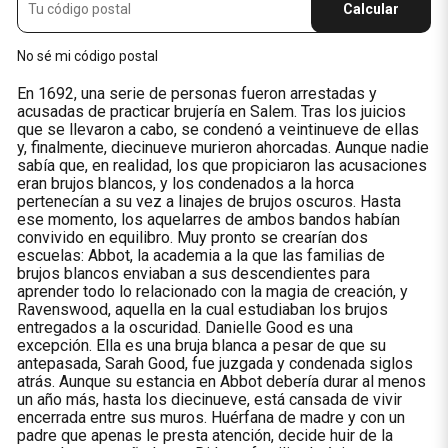
Calcular
No sé mi código postal
En 1692, una serie de personas fueron arrestadas y
acusadas de practicar brujería en Salem. Tras los juicios
que se llevaron a cabo, se condenó a veintinueve de ellas
y, finalmente, diecinueve murieron ahorcadas. Aunque nadie
sabía que, en realidad, los que propiciaron las acusaciones
eran brujos blancos, y los condenados a la horca
pertenecían a su vez a linajes de brujos oscuros. Hasta
ese momento, los aquelarres de ambos bandos habían
convivido en equilibro. Muy pronto se crearían dos
escuelas: Abbot, la academia a la que las familias de
brujos blancos enviaban a sus descendientes para
aprender todo lo relacionado con la magia de creación, y
Ravenswood, aquella en la cual estudiaban los brujos
entregados a la oscuridad. Danielle Good es una
excepción. Ella es una bruja blanca a pesar de que su
antepasada, Sarah Good, fue juzgada y condenada siglos
atrás. Aunque su estancia en Abbot debería durar al menos
un año más, hasta los diecinueve, está cansada de vivir
encerrada entre sus muros. Huérfana de madre y con un
padre que apenas le presta atención, decide huir de la