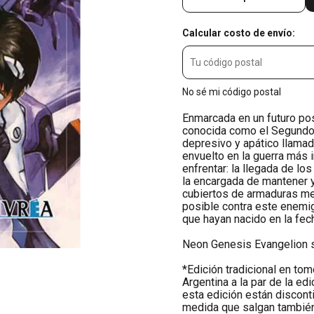
Calcular costo de envío:
No sé mi código postal
Enmarcada en un futuro post
conocida como el Segundo I
depresivo y apático llamad
envuelto en la guerra más 
enfrentar: la llegada de l
la encargada de mantener 
cubiertos de armaduras mec
posible contra este enemi
que hayan nacido en la fech
Neon Genesis Evangelion s
*Edición tradicional en t
Argentina a la par de la e
esta edición están discon
medida que salgan también