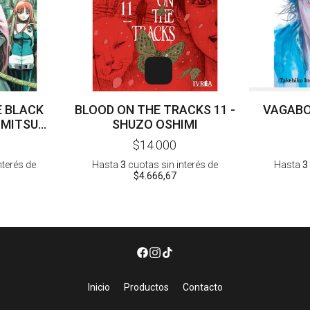
E BLACK
BLOOD ON THE TRACKS 11 -
VAGABO
IMITSU
SHUZO OSHIMI
RA
$14.000
nterés
de
Hasta
3
cuotas sin interés
de
Hasta
3
$4.666,67
Inicio
Productos
Contacto