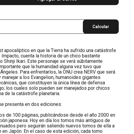
Calcular
 apocalíptico en que la Tierra ha sufrido una catástrofe
mpacto, cuenta la historia de un chico bastante
o Shinji Ikari. Este personaje se verá súbitamente
importante que la humanidad alguna vez tuvo que
os Ángeles. Para enfrentarlos, la ONU crea NERV que será
y manejar a los Evangelion, humanoides gigantes
ánicas, que constituyen la única línea de defensa
go; los cuales solo pueden ser manejados por chicos
a de la catástrofe planetaria.
e presenta en dos ediciones:
omos de 100 páginas, publicándose desde el año 2000 en
dición japonesa. Hoy en día los tomos más antiguos de
tinuados pero seguirán saliendo nuevos tomos de ella a
 en Japón. En el caso de esta edición, cada tomo