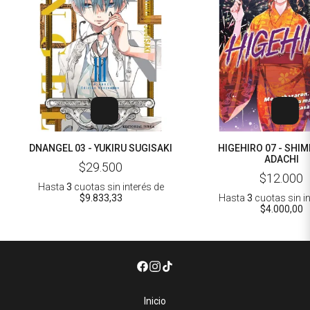
DNANGEL 03 - YUKIRU SUGISAKI
HIGEHIRO 07 - SHIM
ADACHI
$29.500
$12.000
Hasta
3
cuotas sin interés
de
$9.833,33
Hasta
3
cuotas sin i
$4.000,00
Inicio