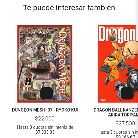
Te puede interesar también
DUNGEON MESHI 07 - RYOKO KUI
DRAGON BALL KANZEN
AKIRA TORIYA
$22.000
$27.500
Hasta
3
cuotas sin interés
de
$7.333,33
Hasta
3
cuotas sin i
$9.166,67