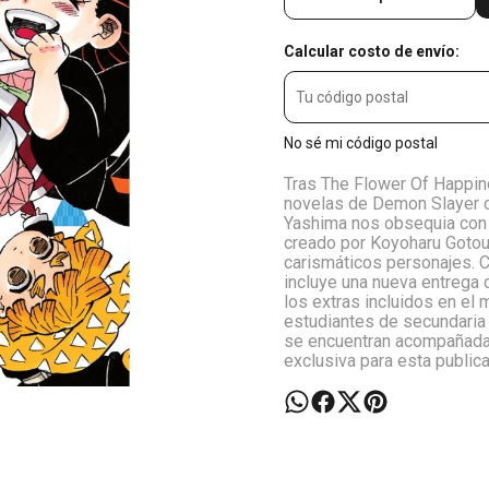
Calcular costo de envío:
No sé mi código postal
Tras The Flower Of Happine
novelas de Demon Slayer c
Yashima nos obsequia con 
creado por Koyoharu Gotou
carismáticos personajes. C
incluye una nueva entrega d
los extras incluidos en el
estudiantes de secundaria 
se encuentran acompañadas
exclusiva para esta publica