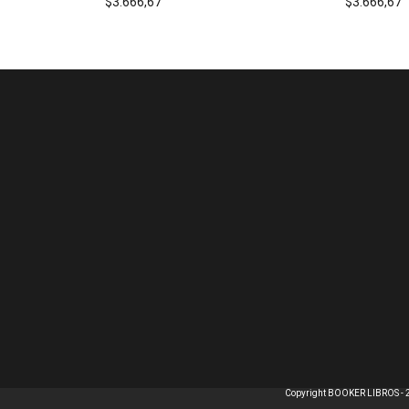
$3.666,67
$3.666,67
Copyright BOOKER LIBROS - 2