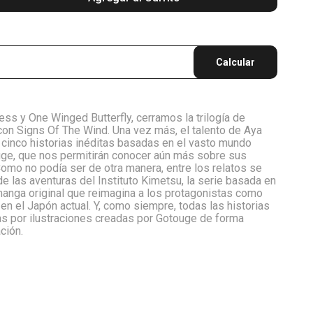
Calcular
ss y One Winged Butterfly, cerramos la trilogía de
on Signs Of The Wind. Una vez más, el talento de Aya
cinco historias inéditas basadas en el vasto mundo
ge, que nos permitirán conocer aún más sobre sus
omo no podía ser de otra manera, entre los relatos se
e las aventuras del Instituto Kimetsu, la serie basada en
 manga original que reimagina a los protagonistas como
en el Japón actual. Y, como siempre, todas las historias
 por ilustraciones creadas por Gotouge de forma
ción.