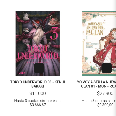
TOKYO UNDERWORLD 03 - KENJI
YO VOY A SER LA NUEV
SAKAKI
CLAN 01 - MON - RO
STUDIO
$11.000
$27.900
Hasta
3
cuotas sin interés
de
Hasta
3
cuotas sin i
$3.666,67
$9.300,00