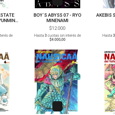
ESTATE
BOY´S ABYSS 07 - RYO
AKEBIS 
YUNMIN -
MINENAMI
MOON
$12.000
nterés
de
Hasta
3
cuotas sin interés
de
Hasta
3
$4.000,00