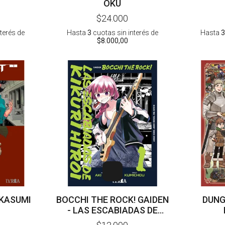
OKU
$24.000
nterés
de
Hasta
3
cuotas sin interés
de
Hasta
3
$8.000,00
 KASUMI
BOCCHI THE ROCK! GAIDEN
DUNG
- LAS ESCABIADAS DE
KIKURI HIROI 01 - HAMAZI -