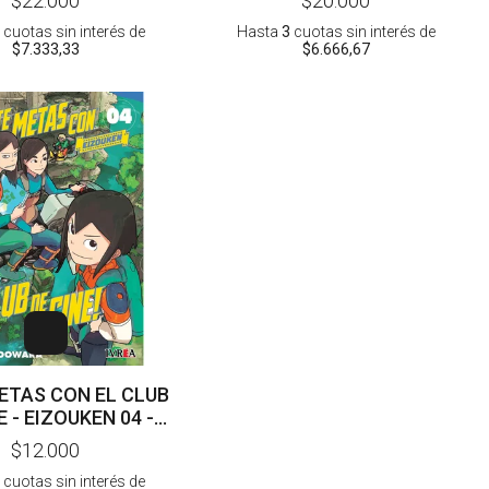
$22.000
$20.000
cuotas sin interés
de
Hasta
3
cuotas sin interés
de
$7.333,33
$6.666,67
ETAS CON EL CLUB
E - EIZOUKEN 04 -
MITO OOWARA
$12.000
cuotas sin interés
de