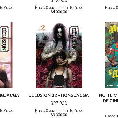
$12.000
KUMICHOU
nterés
de
Hasta
3
cuotas sin interés
de
Hasta
3
$4.000,00
ONGJACGA
DELUSION 02 - HONGJACGA
NO TE M
DE CIN
$27.900
SU
nterés
de
Hasta
3
cuotas sin interés
de
$9.300,00
Hasta
3