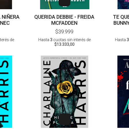
A NIÑERA
QUERIDA DEBBIE - FREIDA
TE QU
NNEC
MCFADDEN
BUNNY
$39.999
nterés
de
Hasta
3
cuotas sin interés
de
Hasta
3
$13.333,00