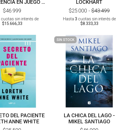
ENCIA EN JUEGO 2
LOCKHART
- JENNIFER BARNES
$46.999
$25.000
-
$43.499
cuotas sin interés
de
Hasta
3
cuotas sin interés
de
$15.666,33
$8.333,33
SIN STOCK
ETO DEL PACIENTE
LA CHICA DEL LAGO -
ETH ANNE WHITE
MIKEL SANTIAGO