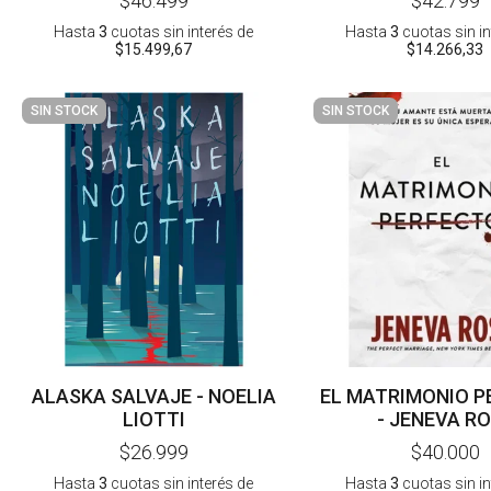
$46.499
$42.799
Hasta
3
cuotas sin interés
de
Hasta
3
cuotas sin i
$15.499,67
$14.266,33
SIN STOCK
SIN STOCK
ALASKA SALVAJE - NOELIA
EL MATRIMONIO P
LIOTTI
- JENEVA R
$26.999
$40.000
Hasta
3
cuotas sin interés
de
Hasta
3
cuotas sin i