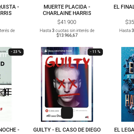
UISTA -
MUERTE PLACIDA -
EL FINAL
RRIS
CHARLAINE HARRIS
$41.900
$35
nterés
de
Hasta
3
cuotas sin interés
de
Hasta
3
$13.966,67
- 23 %
- 11 %
NOCHE -
GUILTY - EL CASO DE DIEGO
EL LEG