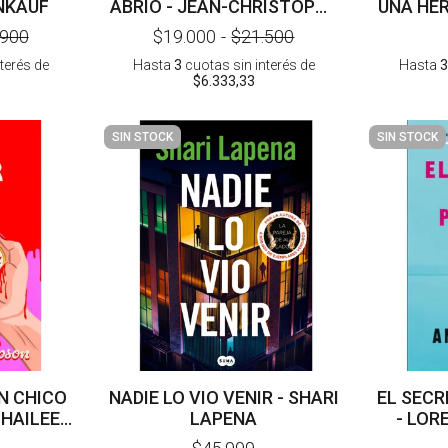
NKAUF
ABRIO - JEAN-CHRISTOPHE
UNA HER
TIXIER
.900
$19.000
-
$21.500
nterés
de
Hasta
3
cuotas sin interés
de
Hasta
3
$6.333,33
SIN STOCK
SIN STOCK
N CHICO
NADIE LO VIO VENIR - SHARI
EL SECR
SHAILEE
LAPENA
- LOR
N