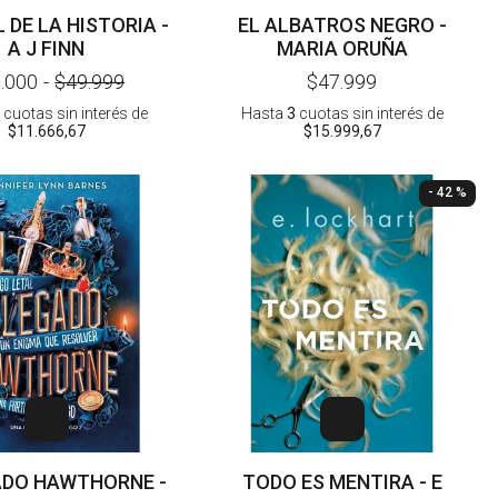
 DE LA HISTORIA -
EL ALBATROS NEGRO -
A J FINN
MARIA ORUÑA
.000
-
$49.999
$47.999
cuotas sin interés
de
Hasta
3
cuotas sin interés
de
$11.666,67
$15.999,67
- 42 %
ADO HAWTHORNE -
TODO ES MENTIRA - E