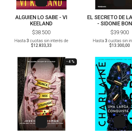
ALGUIEN LO SABE - VI
EL SECRETO DE L
KEELAND
- SIDONIE BO
$38.500
$39.900
Hasta
3
cuotas sin interés
de
Hasta
3
cuotas sin i
$12.833,33
$13.300,00
- 4 %