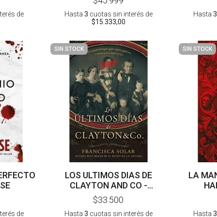
$45.999
nterés
de
Hasta
3
cuotas sin interés
de
Hasta
3
$15.333,00
SIN STOCK
SIN STOCK
ERFECTO
LOS ULTIMOS DIAS DE
LA MAN
OSE
CLAYTON AND CO -
HA
FRANCISCA SOLAR
$33.500
nterés
de
Hasta
3
cuotas sin interés
de
Hasta
3