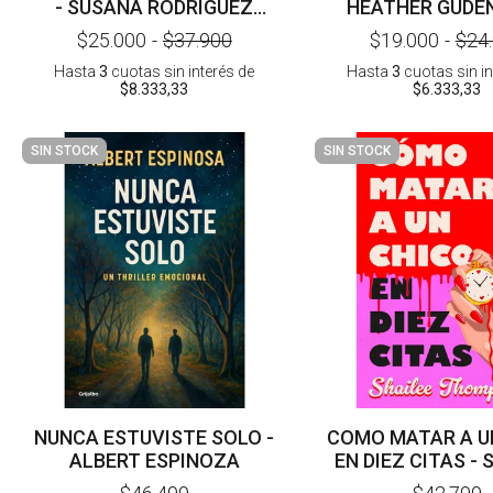
- SUSANA RODRIGUEZ
HEATHER GUDE
LEZAUN
$25.000
-
$37.900
$19.000
-
$24
Hasta
3
cuotas sin interés
de
Hasta
3
cuotas sin i
$8.333,33
$6.333,33
SIN STOCK
SIN STOCK
NUNCA ESTUVISTE SOLO -
COMO MATAR A U
ALBERT ESPINOZA
EN DIEZ CITAS - 
THOMPSO