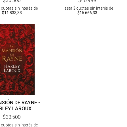
$35.500
$46.999
cuotas sin interés
de
Hasta
3
cuotas sin interés
de
$11.833,33
$15.666,33
SIÓN DE RAYNE -
RLEY LAROUX
$33.500
cuotas sin interés
de